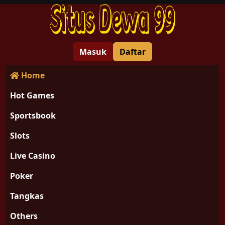
Masuk
Daftar
Home
Hot Games
Sportsbook
Slots
Live Casino
Poker
Tangkas
Others