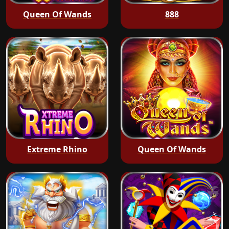
Queen Of Wands
888
Extreme Rhino
Queen Of Wands