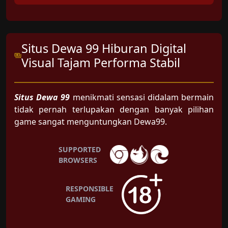
Situs Dewa 99 Hiburan Digital
Visual Tajam Performa Stabil
Situs Dewa 99
menikmati sensasi didalam bermain
tidak pernah terlupakan dengan banyak pilihan
game sangat menguntungkan Dewa99.
SUPPORTED
BROWSERS
RESPONSIBLE
GAMING