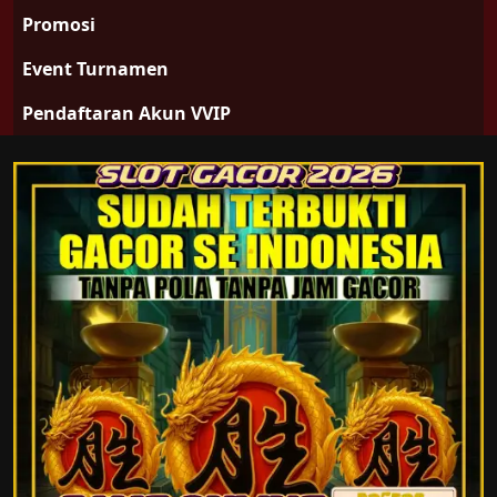
Promosi
Event Turnamen
Pendaftaran Akun VVIP