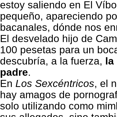
estoy saliendo en El Víbo
pequeño, apareciendo po
bacanales, dónde nos enr
El desvelado hijo de Cam
100 pesetas para un boca
descubría, a la fuerza,
la
padre
.
En
Los Sexcéntricos
, el
hay amagos de pornografí
solo utilizando como mimb