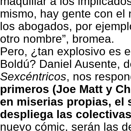
maquillar a los implicado
mismo, hay gente con el 
los abogados, por ejempl
otro nombre”, bromea.
Pero, ¿tan explosivo es e
Boldú? Daniel Ausente, d
Sexcéntricos
, nos respon
primeros (Joe Matt y C
en miserias propias, e
despliega las colectiva
nuevo cómic, serán las d