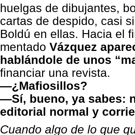
huelgas de dibujantes, bo
cartas de despido, casi 
Boldú en ellas. Hacia el f
mentado
Vázquez apare
hablándole de unos “ma
financiar una revista.
—¿Mafiosillos?
—Sí, bueno, ya sabes: 
editorial normal y corrie
Cuando algo de lo que qui