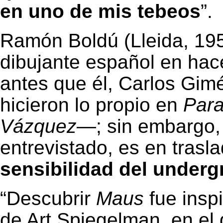
en uno de mis tebeos
”.
Ramón Boldú (Lleida, 195
dibujante español en ha
antes que él, Carlos Gi
hicieron lo propio en
Para
Vázquez
—; sin embargo, 
entrevistado, es en trasla
sensibilidad del under
“Descubrir
Maus
fue inspi
de Art Spiegelman, en el 