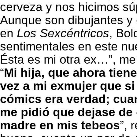
cerveza y nos hicimos sú
Aunque son dibujantes y 
en
Los Sexcéntricos
, Bol
sentimentales en este nu
Ésta es mi otra ex…”, me 
“
Mi hija, que ahora tien
vez a mi exmujer que si
cómics era verdad; cuand
me pidió que dejase de 
madre en mis tebeos
”, 