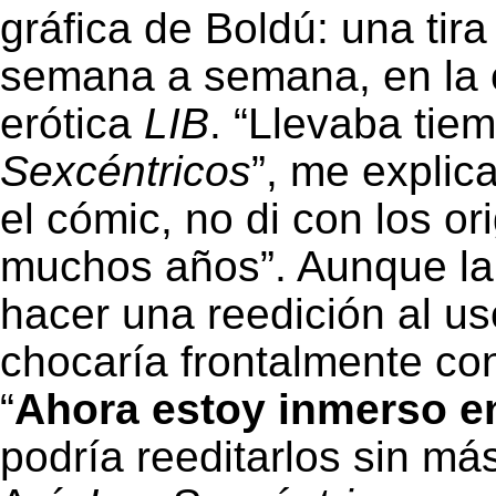
gráfica de Boldú: una tir
semana a semana, en la c
erótica
LIB
. “Llevaba tie
Sexcéntricos
”, me explic
el cómic, no di con los o
muchos años”. Aunque la 
hacer una reedición al us
chocaría frontalmente con
“
Ahora estoy inmerso en
podría reeditarlos sin más