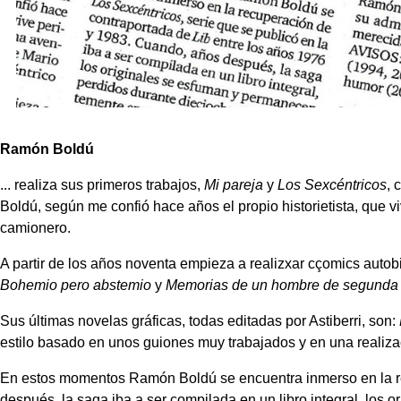
Ramón Boldú
... realiza sus primeros trabajos,
Mi pareja
y
Los Sexcéntricos
, 
Boldú, según me confió hace años el propio historietista, que vi
camionero.
A partir de los años noventa empieza a realizxar cçomics autob
Bohemio pero abstemio
y
Memorias de un hombre de segunda
Sus últimas novelas gráficas, todas editadas por Astiberri, son:
estilo basado en unos guiones muy trabajados y en una realizac
En estos momentos Ramón Boldú se encuentra inmerso en la 
después, la saga iba a ser compilada en un libro integral, lo