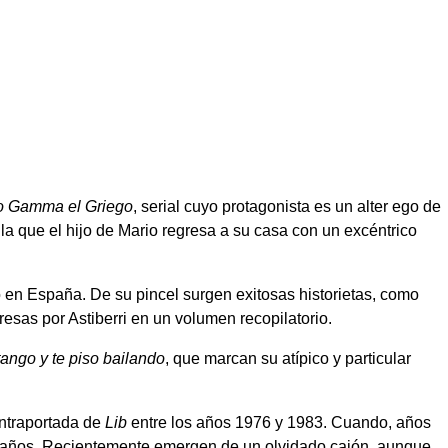
o Gamma el Griego
, serial cuyo protagonista es un alter ego de
n la que el hijo de Mario regresa a su casa con un excéntrico
o en España. De su pincel surgen exitosas historietas, como
resas por Astiberri en un volumen recopilatorio.
tango y te piso bailando
, que marcan su atípico y particular
ontraportada de
Lib
entre los años 1976 y 1983. Cuando, años
ho años. Recientemente emergen de un olvidado cajón, aunque