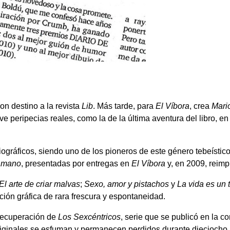
con destino a la revista
Lib
. Más tarde, para
El Víbora
, crea
Mari
ve peripecias reales, como la de la última aventura del libro, e
iográficos, siendo uno de los pioneros de este género tebeístic
 mano
, presentadas por entregas en
El Víbora
y, en 2009, reimp
El arte de criar malvas
;
Sexo, amor y pistachos
y
La vida es un 
ión gráfica de rara frescura y espontaneidad.
recuperación de
Los Sexcéntricos
, serie que se publicó en la c
s originales se esfuman y permanecen perdidos durante diecioc