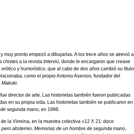
y muy pronto empezó a dibujarlas. A los trece años se atrevió a
 chistes a la revista
Interviú
, donde le encargaron que crease
r erótico y humorístico, que al cabo de dos años cambió su título
relacionaba, como el propio Antonio Asensio, fundador del
n
Makoki
.
 fue director de arte. Las historietas también fueron publicadas
adas en su propia vida. Las historietas también se publicaron en
 de segunda mano
, en 1998.
e la Virreina, en la muestra colectiva «12 X 21: doce
 pero abstemio
.
Memorias de un hombre de segunda mano
,