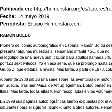
Publicada en:
http://humoristan.org/es/autores/r
Fecha:
14 mayo 2019
Periodista:
Equipo Humoristan.com
RAMÓN BOLDÚ
Pionero del cómic autobiográfico en España, Ramón Boldú desarro
presentar algunas muestras al semanario infantil
TBO
, que no 
el logotipo de una nueva publicación para adultos llamada
Lib
,
por
Los sexcéntricos
. Ya en esa serie, que se prolongó hasta 1
Grupo Z, que editaba la revista. Más tarde, a partir de 1978, 
A partir de 1988 dibujó una serie sobre las aventuras del motor
en Suecia. Tras leer
Maus
, de Art Spiegelman, Boldú pensó en 
Italia. Más tarde, todas ellas fueron recopiladas en los volúme
En 1998 sus páginas autobiográficas fueron expuestas por el Ay
dibujantes para el siglo veintiuno», junto a otros autores. Pers