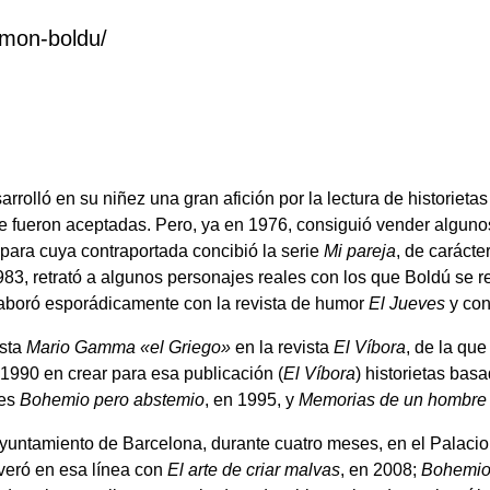
amon-boldu/
lló en su niñez una gran afición por la lectura de historietas 
le fueron aceptadas. Pero, ya en 1976, consiguió vender algunos
 para cuya contraportada concibió la serie
Mi pareja
, de carácte
983, retrató a algunos personajes reales con los que Boldú se 
colaboró esporádicamente con la revista de humor
El Jueves
y co
ista
Mario Gamma «el Griego»
en la revista
El Víbora
, de la que
1990 en crear para esa publicación (
El Víbora
) historietas bas
nes
Bohemio pero abstemio
, en 1995, y
Memorias de un hombre
untamiento de Barcelona, durante cuatro meses, en el Palacio d
everó en esa línea con
El arte de criar malvas
, en 2008;
Bohemio