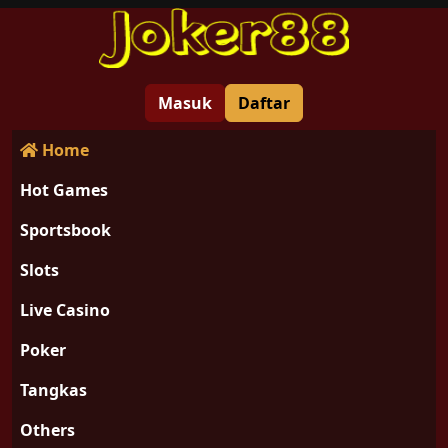
Masuk
Daftar
Home
Hot Games
Sportsbook
Slots
Live Casino
Poker
Tangkas
Others