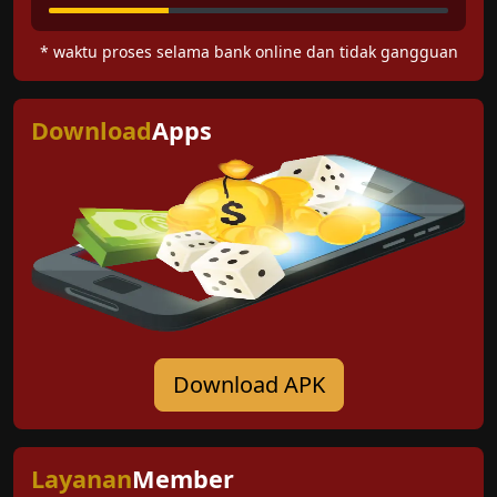
* waktu proses selama bank online dan tidak gangguan
Download
Apps
Download APK
Layanan
Member