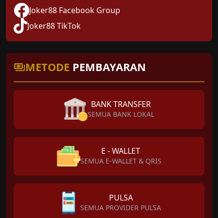
Joker88 Facebook Group
Joker88 TikTok
METODE
PEMBAYARAN
BANK TRANSFER
SEMUA BANK LOKAL
E - WALLET
SEMUA E-WALLET & QRIS
PULSA
SEMUA PROVIDER PULSA