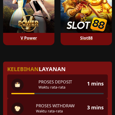
V Power
Slot88
KELEBIHAN
LAYANAN
PROSES DEPOSIT
1 mins
Waktu rata-rata
PROSES WITHDRAW
3 mins
Waktu rata-rata