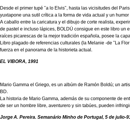
Desde el primer tupé "a lo Elvis", hasta las vicisitudes del P
yuxtapone una sutil crítica a la forma de vida actual y un humor
A caballo entre la caricatura y el dibujo de corte realista, exp
de pastel e incluso lápices, BOLDÚ consigue en este libro un est
raíces picarescas de la mejor tradición española, posee la capa
Libro plagado de referencias culturales (la Melanie -de "La Fl
fuerza en el panorama de la historieta actual.
EL VIBORA, 1991
Mario Gamma el Griego, es un albúm de Ramón Boldú; un artista e
BD.
La historia de Mario Gamma, además de su componente de entret
de ser un hombre libre, aventurero y sin tabúes, pueden infrin
Jorge A. Pereira. Semanário Minho de Portugal, 5 de julio-9