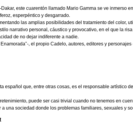
aris-Dakar, este cuarentón llamado Mario Gamma se ve inmerso e
 feroz, esperpéntico y desgarrado.
erimentando las amplias posibilidades del tratamiento del color, 
ilo narrativo personal, cáustico y provocativo, en el que la ris
cidad de no dejar indiferente a nadie.
or Enamorada"-, el propio Cadelo, autores, editores y personaj
spañol que, entre otras cosas, es el responsable artístico de l
enimiento, puede ser casi trivial cuando no tenemos en cuenta 
gir a una sociedad donde los problemas familiares, sexuales y s
1